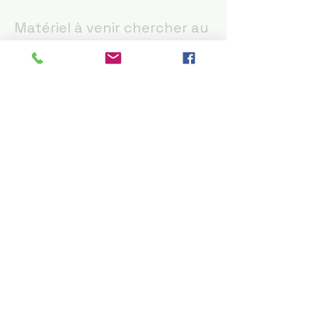
Matériel à venir chercher au
dépôt, ou possibilité de
livraison en sus
LOC-31
31220 PALAMINY
07.81.87.94.59
Mail :
djkris31@hotmail.com
© 2023 by Kris Events 31