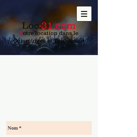
Loc
-31.com
V
otre location dans le
Comminges et Toulousain
Contactez
nous au
07
81 87 94 59