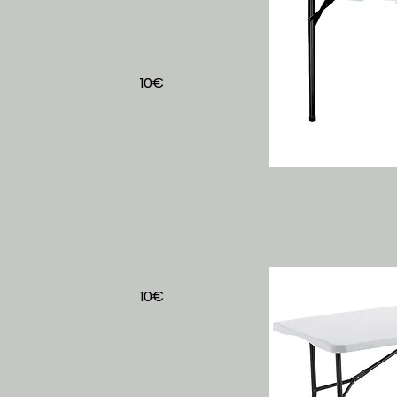
10€
e
10€