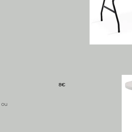
8€
 ou