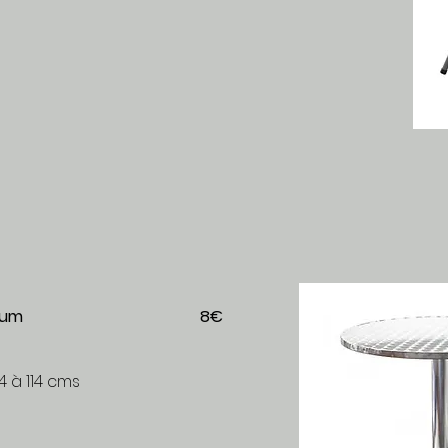
uminium
8€
 à 114 cms