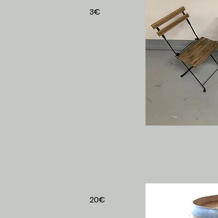
3€
strot
 chêne
20€