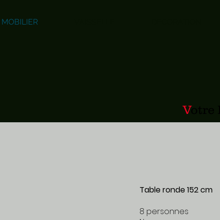
MOBILIER
VAISSELLE
DECORATION
V
otre
Table ronde 152 cm
8 personnes