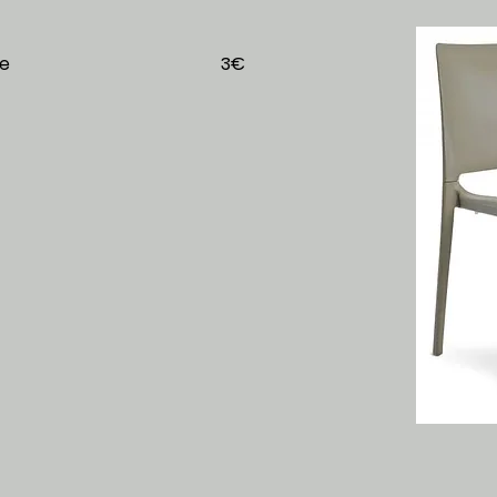
e Taupe
3€