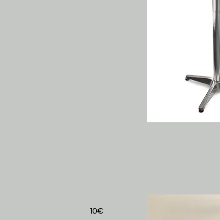
strot
10€