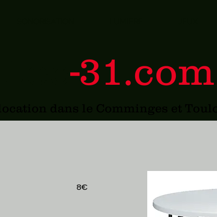
SONORISATION
LUMIERE
JEUX
Loc
-31.com
 location dans le Comminges et Toul
8€